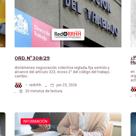
¿P
ORD. N°308/29
H
dictámenes negociación colectiva reglada; fija sentido y
en 
alcance del artículo 323, inciso 2° del código del trabajo;
org
cambio…
ac
–
redrrhh
jun 23, 2026
20 minutos de lectura
INFORMACIÓN