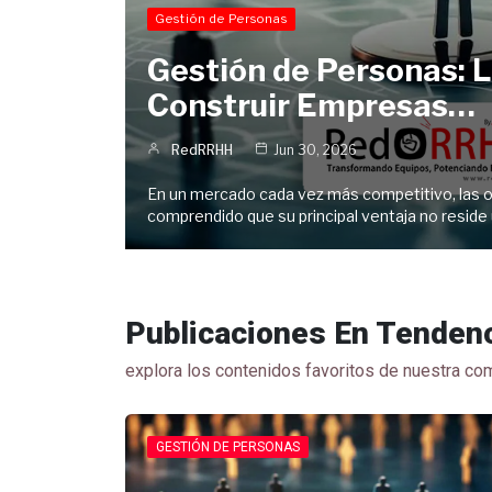
Gestión de Personas
Gestión de Personas: L
Construir Empresas…
RedRRHH
Jun 30, 2026
En un mercado cada vez más competitivo, las 
comprendido que su principal ventaja no resid
Publicaciones En Tendenc
explora los contenidos favoritos de nuestra c
GESTIÓN DE PERSONAS