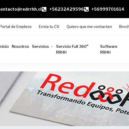
contacto@redrrhh.cl
+56232429596
+56999701614
Portal de Empleos
Envia tu CV
Quiero que me contacten
Broc
Inicio
Nosotros
Servicios
Servicio Full 360°
Software
RRHH
RRHH