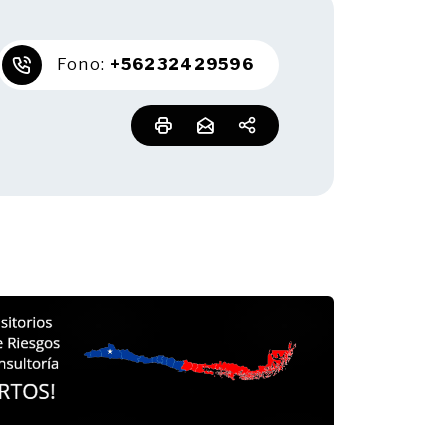
Fono:
+56232429596