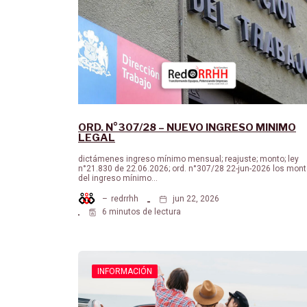
ORD. N°307/28 – NUEVO INGRESO MINIMO
LEGAL
dictámenes ingreso mínimo mensual; reajuste; monto; ley
n°21.830 de 22.06.2026; ord. n°307/28 22-jun-2026 los mon
del ingreso mínimo…
–
redrrhh
jun 22, 2026
6 minutos de lectura
INFORMACIÓN