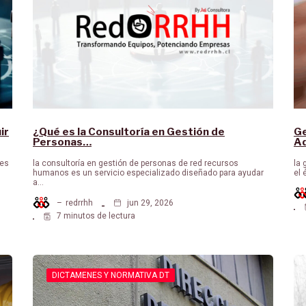
ir
¿Qué es la Consultoría en Gestión de
Ge
Personas…
Ad
nes
la consultoría en gestión de personas de red recursos
la 
humanos es un servicio especializado diseñado para ayudar
el 
a…
–
redrrhh
jun 29, 2026
7 minutos de lectura
DICTAMENES Y NORMATIVA DT