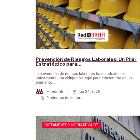
Prevención de Riesgos Laborales: Un Pilar
Estratégico para…
la prevención de riesgos laborales ha dejado de ser
únicamente una obligación legal para convertirse en un
elemento…
–
redrrhh
jun 24, 2026
9 minutos de lectura
DICTAMENES Y NORMATIVA DT