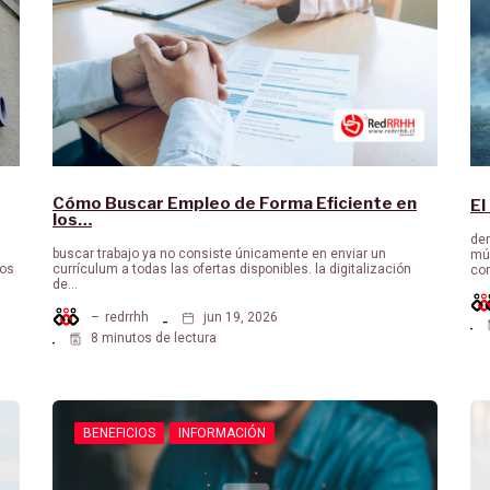
Cómo Buscar Empleo de Forma Eficiente en
El
los…
den
buscar trabajo ya no consiste únicamente en enviar un
múl
tos
currículum a todas las ofertas disponibles. la digitalización
co
de…
–
redrrhh
jun 19, 2026
8 minutos de lectura
BENEFICIOS
INFORMACIÓN