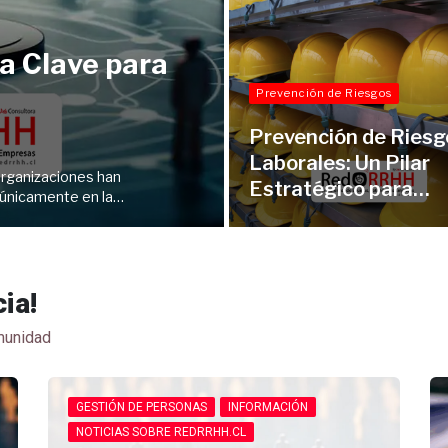
a Clave para
Prevención de Riesgos
Prevención de Riesg
Laborales: Un Pilar
organizaciones han
Estratégico para…
e únicamente en la…
ia!
omunidad
GESTIÓN DE PERSONAS
INFORMACIÓN
NOTICIAS SOBRE REDRRHH.CL