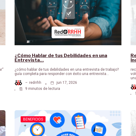
¿Cómo Hablar de tus Debilidades en una
Re
Entrevista…
In
ar”
¿cómo hablar de tus debilidades en una entrevista de trabajo?
rec
guía completa para responder con éxito una entrevista…
vol
un
–
redrrhh
jun 17, 2026
9 minutos de lectura
BENEFICIOS