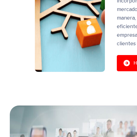
incorpor
mercado 
manera,
eficient
empresa,
clientes
H