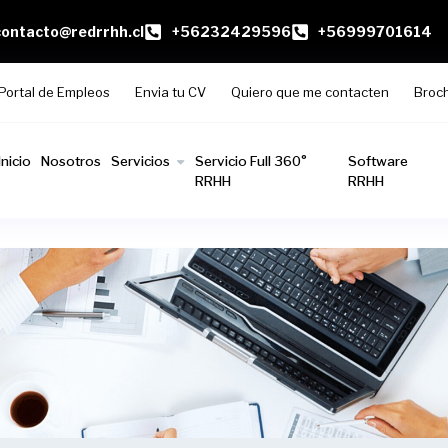
contacto@redrrhh.cl
+56232429596
+56999701614
Portal de Empleos
Envia tu CV
Quiero que me contacten
Broc
Inicio
Nosotros
Servicios
Servicio Full 360°
Software
RRHH
RRHH