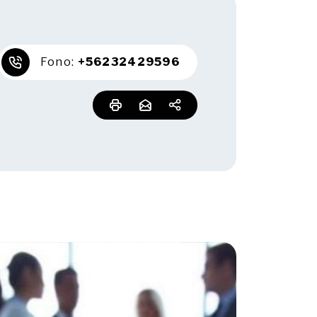
Fono:
+56232429596