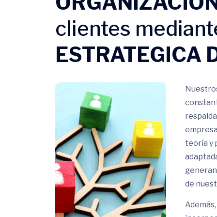
ORGANIZACIO
clientes median
ESTRATEGICA 
Nuestros
constant
respalda
empresas
teoría y
adaptada
generand
de nuest
Además, 