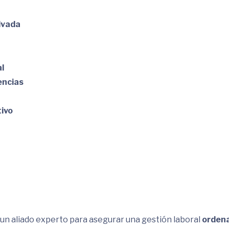
ivada
l
encias
ivo
 un aliado experto para asegurar una gestión laboral
ordena