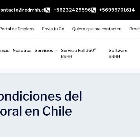
contacto@redrrhh.cl
+56232429596
+56999701614
Portal de Empleos
Envia tu CV
Quiero que me contacten
Broc
Inicio
Nosotros
Servicios
Servicio Full 360°
Software
RRHH
RRHH
ondiciones del
ral en Chile