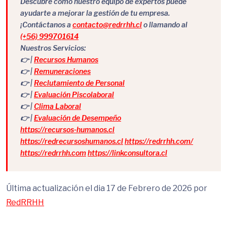
Descubre cómo nuestro equipo de expertos puede
ayudarte a mejorar la gestión de tu empresa.
¡Contáctanos a
contacto@redrrhh.cl
o llamando al
(+56) 999701614
Nuestros Servicios:
👉 |
Recursos Humanos
👉 |
Remuneraciones
👉 |
Reclutamiento de Personal
👉 |
Evaluación Piscolaboral
👉 |
Clima Laboral
👉 |
Evaluación de Desempeño
https://recursos-humanos.cl
https://redrecursoshumanos.cl
https://redrrhh.com/
https://redrrhh.com
https://linkconsultora.cl
Última actualización el dia 17 de Febrero de 2026 por
RedRRHH