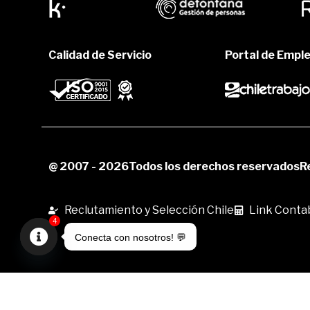
Calidad de Servicio
Portal de Empl
@ 2007 - 2026
Todos los derechos reservados
R
Reclutamiento y Selección Chile
Link Contab
4
Conecta con nosotros! 💬
Open
chaty