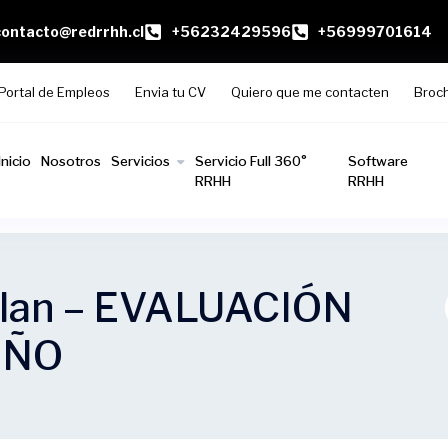
contacto@redrrhh.cl
+56232429596
+56999701614
Portal de Empleos
Envia tu CV
Quiero que me contacten
Broc
Inicio
Nosotros
Servicios
Servicio Full 360°
Software
RRHH
RRHH
 Plan – EVALUACIÓN
EÑO