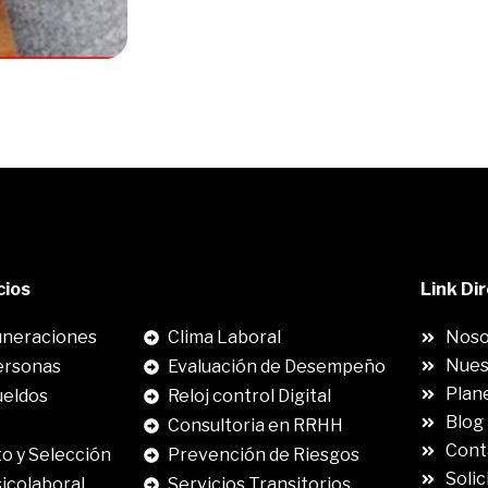
cios
.
Link Di
neraciones
Clima Laboral
Noso
Nues
ersonas
Evaluación de Desempeño
Plane
ueldos
Reloj control Digital
Blog
Consultoria en RRHH
Cont
o y Selección
Prevención de Riesgos
Solic
sicolaboral
Servicios Transitorios