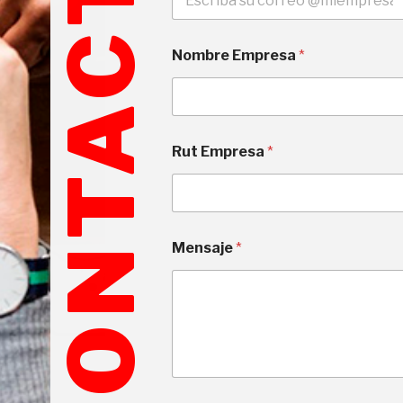
CONTACTO
Nombre Empresa
*
Rut Empresa
*
(
Mensaje
*
c
o
p
i
a
)
*
G
i