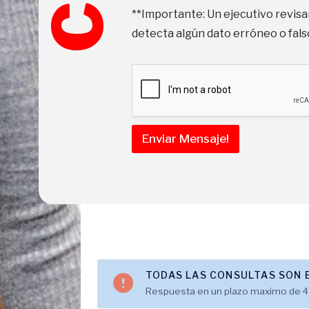
r
**Importante: Un ejecutivo revisa
o
E
detecta algún dato erróneo o falso
m
p
r
e
s
a
Enviar Mensaje!
TODAS LAS CONSULTAS SON B
Respuesta en un plazo maximo de 4