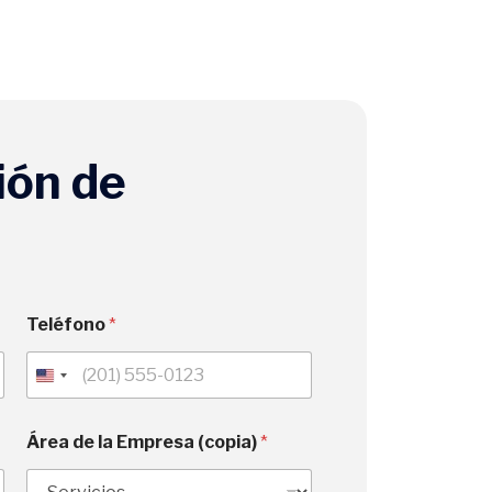
ión de
Teléfono
*
U
n
i
Área de la Empresa (copia)
*
t
e