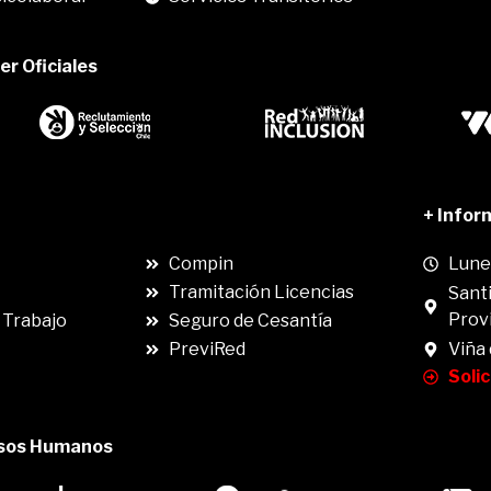
r Oficiales
.
+ Infor
Compin
Lunes
Tramitación Licencias
Santi
Prov
 Trabajo
Seguro de Cesantía
PreviRed
Viña
Soli
rsos Humanos