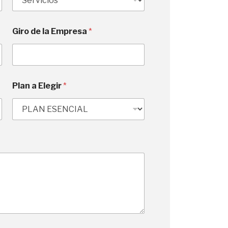
d
S
Giro de la Empresa
*
t
a
t
e
s
Plan a Elegir
*
+
1