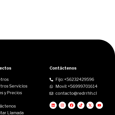
rectos
Contáctenos
tros
Fijo: +56232429596
tros Servicios
Movil: +56999701614
s y Precios
contacto@redrrhh.cl
áctenos
itar Llamada