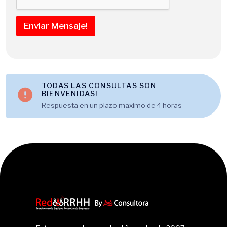
p
r
Enviar Mensaje!
e
s
a
d
e
TODAS LAS CONSULTAS SON
BIENVENIDAS!
Respuesta en un plazo maximo de 4 horas