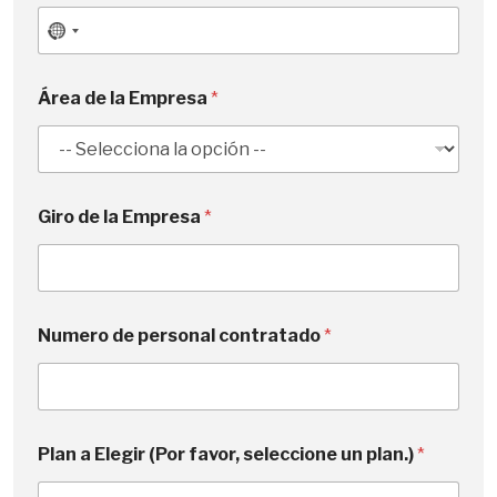
N
o
c
Área de la Empresa
*
o
u
n
t
Giro de la Empresa
*
r
y
s
e
l
Numero de personal contratado
*
e
c
t
e
Plan a Elegir (Por favor, seleccione un plan.)
*
d