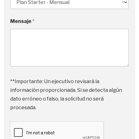
Mensaje
*
c
o
**Importante: Un ejecutivo revisará la
n
información proporcionada. Si se detecta algún
t
r
dato erróneo o falso, la solicitud no será
a
procesada.
t
a
d
o
E
m