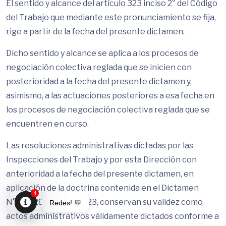
El sentido y alcance del artículo 323 inciso 2° del Código
del Trabajo que mediante este pronunciamiento se fija,
rige a partir de la fecha del presente dictamen.
Dicho sentido y alcance se aplica a los procesos de
negociación colectiva reglada que se inicien con
posterioridad a la fecha del presente dictamen y,
asimismo, a las actuaciones posteriores a esa fecha en
los procesos de negociación colectiva reglada que se
encuentren en curso.
Las resoluciones administrativas dictadas por las
Inspecciones del Trabajo y por esta Dirección con
anterioridad a la fecha del presente dictamen, en
aplicación de la doctrina contenida en el Dictamen
4
N°838/28 de 12.06.2023, conservan su validez como
Redes! 💬
actos administrativos válidamente dictados conforme a
Open